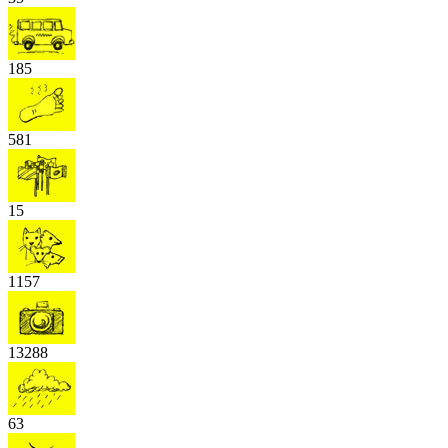
185
581
15
1157
13288
63